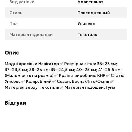
Вид устілки
Адаптивная
Стиль
Повседневный
Пол
Унисекс
Матеріал підкладки
Текстиль
Опис
Модні кросівки Навігатор ✅ Розмірна сітка: 36=23 см;
37=23,5 см; 38=24 см; 39=24,5 см; 40=25 см; 41=25,5 см;
(Маломірять на розмір) ✅ Країна-виробник: КНР ✅ Стать:
Унісекс ✅ Колір: Білий ✅ Сезон: Весна/Літо/Осінь ✅
Матеріал верху: Текстиль ✅ Матеріал підошви: Гума
Відгуки