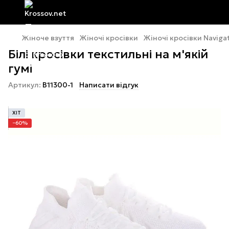
Жіноче взуття
Жіночі кросівки
Жіночі кросівки Naviga
Білі кросівки текстильні на м'якій
гумі
Артикул:
B11300-1
Написати відгук
ХІТ
−60%