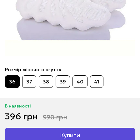
Розмір жіночого взуття
36
37
38
39
40
41
В наявності
396 грн
990 грн
Купити