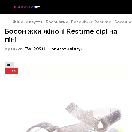
Жіноче взуття
Босоніжки
Босоніжки Restime
Босоніжк
Босоніжки жіночі Restime сірі на
піні
Артикул:
TWL20911
Написати відгук
ХІТ
−50%