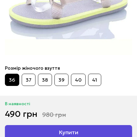
Розмір жіночого взуття
36
37
38
39
40
41
В наявності
490 грн
980 грн
Купити