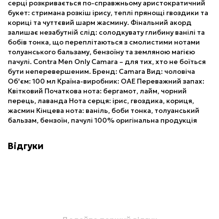
серці розкривається по-справжньому аристократичний
букет: стримана розкіш ірису, теплі прянощі гвоздики та
кориці та чуттєвий шарм жасмину. Фінальний акорд
залишає незабутній слід: солодкувату глибину ванілі та
бобів тонка, що переплітаються з смолистими нотами
толуанського бальзаму, бензоїну та земляною магією
пачулі. Contra Men Only Camara – для тих, хто не боїться
бути неперевершеним. Бренд: Camara Вид: чоловіча
Об'єм: 100 мл Країна-виробник: ОАЕ Переважний запах:
Квітковий Початкова нота: бергамот, лайм, чорний
перець, лаванда Нота серця: ірис, гвоздика, кориця,
жасмин Кінцева нота: ваніль, боби тонка, толуанський
бальзам, бензоїн, пачулі 100% оригінальна продукція
Відгуки