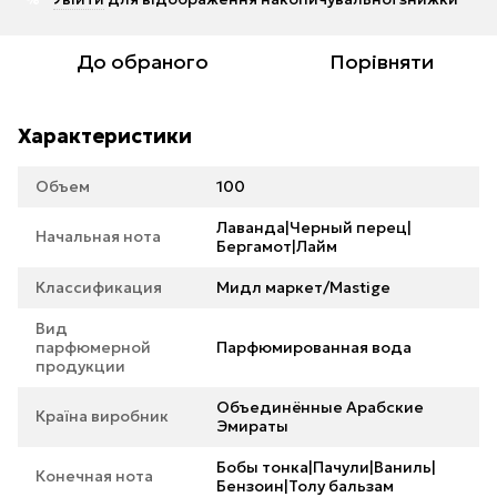
До обраного
Порівняти
Характеристики
Объем
100
Лаванда|Черный перец|
Начальная нота
Бергамот|Лайм
Классификация
Мидл маркет/Mastige
Вид
парфюмерной
Парфюмированная вода
продукции
Объединённые Арабские
Країна виробник
Эмираты
Бобы тонка|Пачули|Ваниль|
Конечная нота
Бензоин|Толу бальзам