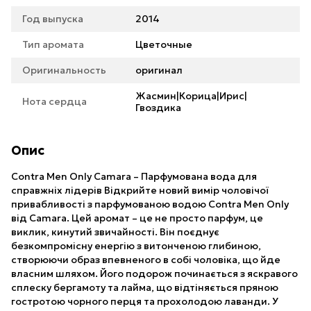
Год выпуска
2014
Тип аромата
Цветочные
Оригинальность
оригинал
Жасмин|Корица|Ирис|
Нота сердца
Гвоздика
Опис
Contra Men Only Camara – Парфумована вода для
справжніх лідерів Відкрийте новий вимір чоловічої
привабливості з парфумованою водою Contra Men Only
від Camara. Цей аромат – це не просто парфум, це
виклик, кинутий звичайності. Він поєднує
безкомпромісну енергію з витонченою глибиною,
створюючи образ впевненого в собі чоловіка, що йде
власним шляхом. Його подорож починається з яскравого
сплеску бергамоту та лайма, що відтіняється пряною
гостротою чорного перця та прохолодою лаванди. У