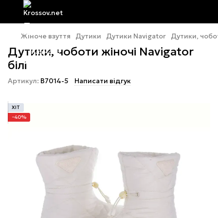
Жіноче взуття
Дутики
Дутики Navigator
Дутики, чобот
Дутики, чоботи жіночі Navigator
білі
Артикул:
B7014-5
Написати відгук
ХІТ
−40%