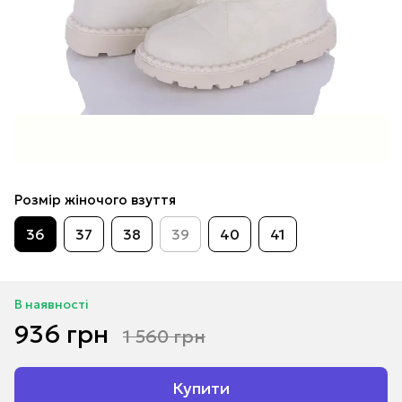
Розмір жіночого взуття
36
37
38
39
40
41
В наявності
936 грн
1 560 грн
Купити