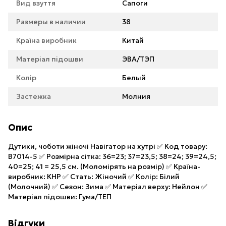
Вид взуття
Сапоги
Размеры в наличии
38
Країна виробник
Китай
Матеріал підошви
ЭВА/ТЭП
Колір
Белый
Застежка
Молния
Опис
Дутики, чоботи жіночі Навігатор на хутрі ✅ Код товару:
B7014-5 ✅ Розмірна сітка: 36=23; 37=23,5; 38=24; 39=24,5;
40=25; 41 = 25,5 см. (Моломірять на розмір) ✅ Країна-
виробник: КНР ✅ Стать: Жіночий ✅ Колір: Білий
(Молочний) ✅ Сезон: Зима ✅ Матеріал верху: Нейлон ✅
Матеріал підошви: Гума/ТЕП
Відгуки