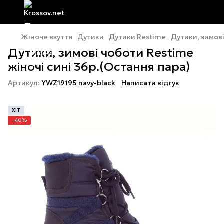
Жіноче взуття
Дутики
Дутики Restime
Дутики, зимові
Дутики, зимові чоботи Restime
жіночі сині 36р.(Остання пара)
Артикул:
YWZ19195 navy-black
Написати відгук
ХІТ
−40%