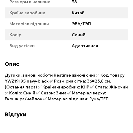
Размеры в наличии
38
Країна виробник
Китай
Матеріал підошви
ЭВА/ТЭП
Колір
Синий
Вид устілки
Адаптивная
Опис
Дутики, зимові чоботи Restime жіночі сині ✅ Код товару:
YWZ19195 navy-black ✅ Розмірна сітка: 36=23,8 см.
(Остання пара) ✅ Країна-виробник: КНР ✅ Стать: Жіночий
✅ Колір: Синій ✅ Сезон: Зима ✅ Матеріал верху:
Екошкіра/нейлон ✅ Матеріал підошви: Гума/ТЕП
Відгуки