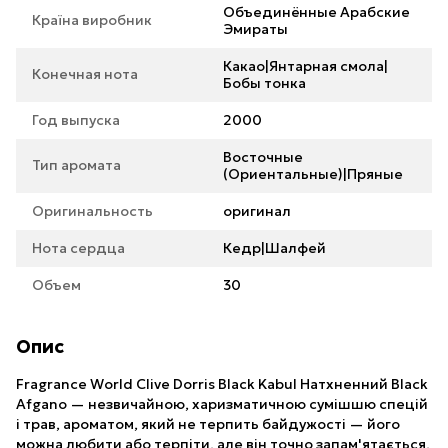
Объединённые Арабские
Країна виробник
Эмираты
Какао|Янтарная смола|
Конечная нота
Бобы тонка
Год выпуска
2000
Восточные
Тип аромата
(Ориентальные)|Пряные
Оригинальность
оригинал
Нота сердца
Кедр|Шалфей
Объем
30
Опис
Fragrance World Clive Dorris Black Kabul Натхненний Black
Afgano — незвичайною, харизматичною сумішшю спецій
і трав, ароматом, який не терпить байдужості — його
можна любити або терпіти, але він точно запам'ятається,