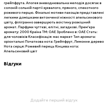
грейпфрута. Апогея зневоднювальна мелодія досягає в
солоній сольній партії зухвалого, пряного, спекотного
рожевого перцю. Фінальні мотиви пахощів представлені
легкими домішками витонченої ніжності апельсинового
цвіту, філігранно завершують воістину розкішний
аромат. Парфуми чуттєві, елітні, загадкові. Прем'єра
аромату: 2000 Країна ТМ: ОАЕ Зроблено в: ОАЕ Стать:
для чоловіків Класифікація: мас маркет Тип аромата:
орієнтальні Початкова нота: Грейпфрут, Лимонне дерево
Нота серця: Рожевий перець Кінцева нота:
Апельсиновий цвіт
Відгуки
Додайте перший відгук