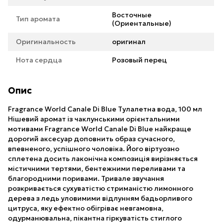
Восточные
Тип аромата
(Ориентальные)
Оригинальность
оригинал
Нота сердца
Розовый перец
Опис
Fragrance World Canale Di Blue Тулалетна вода, 100 мл
Нішевий аромат із чаклунськими орієнтальними
мотивами Fragrance World Canale Di Blue найкраще
дорогий аксесуар доповнить образ сучасного,
впевненого, успішного чоловіка. Його віртуозно
сплетена досить лаконічна композиція вирізняється
містичними тертями, бентежними переливами та
благородними поривами. Тривале звучання
розкривається сухуватістю стриманістю лимонного
дерева з ледь уловимими відлунням бадьорливого
цитруса, яку ефектно обігріває невгамовна,
одурманювальна, пікантна гіркуватість стиглого