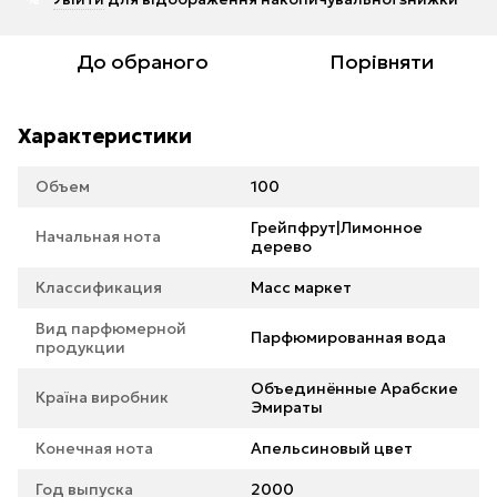
До обраного
Порівняти
Характеристики
Объем
100
Грейпфрут|Лимонное
Начальная нота
дерево
Классификация
Масс маркет
Вид парфюмерной
Парфюмированная вода
продукции
Объединённые Арабские
Країна виробник
Эмираты
Конечная нота
Апельсиновый цвет
Год выпуска
2000