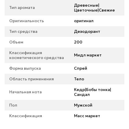
Древесные|
Тип аромата
Цветочные|Свежие
Оригинальность
оригинал
Тип средства
Дезодорант
Объем
200
Классификация
Мидл маркет
косметического средства
Форма выпуска
Спрей
Область применения
Тело
Кедр|Бобы тонка|
Начальная нота
Сандал
Пол
Мужской
Классификация
Масс маркет