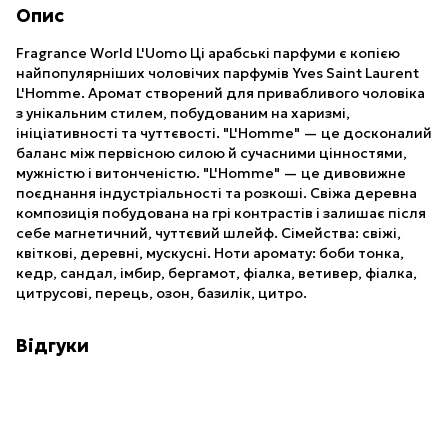
Опис
Fragrance World L'Uomo Ці арабські парфуми є копією
найпопулярніших чоловічих парфумів Yves Saint Laurent
L'Homme. Аромат створений для привабливого чоловіка
з унікальним стилем, побудованим на харизмі,
ініціативності та чуттєвості. "L'Homme" — це досконалий
баланс між первісною силою й сучасними цінностями,
мужністю і витонченістю. "L'Homme" — це дивовижне
поєднання індустріальності та розкоші. Свіжа деревна
композиція побудована на грі контрастів і залишає після
себе магнетичний, чуттєвий шлейф. Сімейства: свіжі,
квіткові, деревні, мускусні. Ноти аромату: боби тонка,
кедр, сандал, імбир, бергамот, фіалка, ветивер, фіалка,
цитрусові, перець, озон, базилік, цитро.
Відгуки