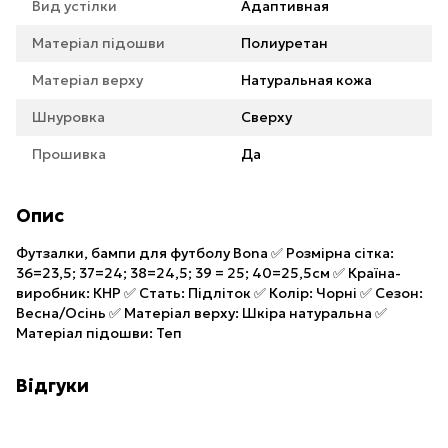
Вид устілки
Адаптивная
Матеріал підошви
Полиуретан
Матеріал верху
Натуральная кожа
Шнуровка
Сверху
Прошивка
Да
Опис
Футзалки, бампи для футболу Bona ✅ Розмірна сітка:
36=23,5; 37=24; 38=24,5; 39 = 25; 40=25,5см ✅ Країна-
виробник: КНР ✅ Стать: Підліток ✅ Колір: Чорні ✅ Сезон:
Весна/Осінь ✅ Матеріал верху: Шкіра натуральна ✅
Матеріал підошви: Теп
Відгуки