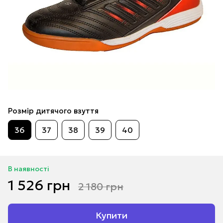
Розмір дитячого взуття
36
37
38
39
40
В наявності
1 526 грн
2 180 грн
Купити