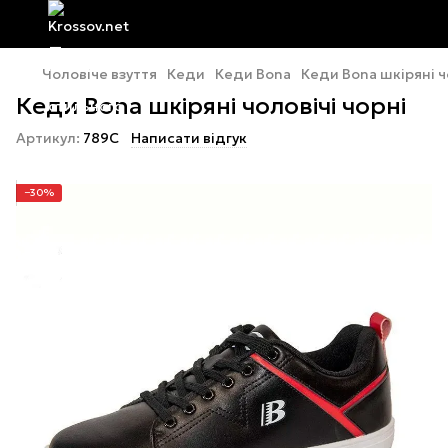
Чоловіче взуття
Кеди
Кеди Bona
Кеди Bona шкіряні ч
Кеди Bona шкіряні чоловічі чорні
Артикул:
789C
Написати відгук
−30%