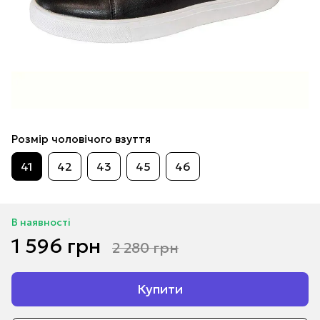
Розмір чоловічого взуття
41
42
43
45
46
В наявності
1 596 грн
2 280 грн
Купити