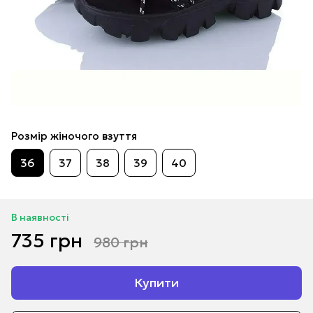
Розмір жіночого взуття
36
37
38
39
40
В наявності
735 грн
980 грн
Купити