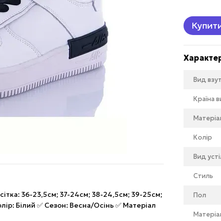
Купит
Характе
Вид взу
Країна 
Матеріа
Колір
Вид уст
Стиль
сітка: 36-23,5см; 37-24см; 38-24,5см; 39-25см;
Пол
лір: Білий ✅ Сезон: Весна/Осінь ✅ Матеріал
Матеріа