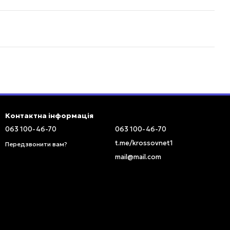
Контактна інформація
063 100-46-70
063 100-46-70
t.me/krossovnet1
Передзвонити вам?
mail@mail.com