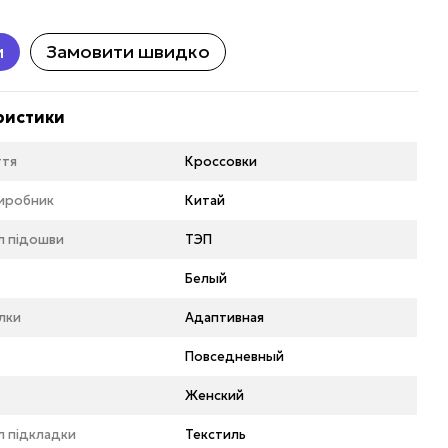
и
Замовити швидко
ристики
ття
Кроссовки
виробник
Китай
л підошви
ТЭП
Белый
ілки
Адаптивная
Повседневный
Женский
л підкладки
Текстиль