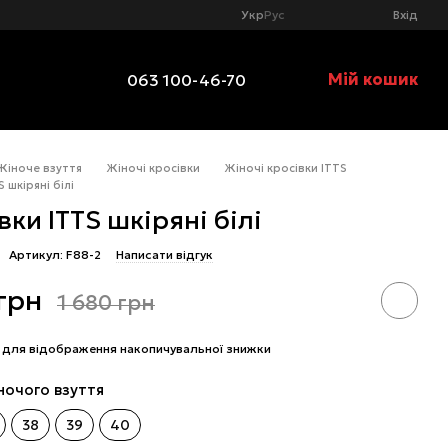
Укр
Рус
Вхід
Мій кошик
063 100-46-70
Жіноче взуття
Жіночі кросівки
Жіночі кросівки ITTS
 шкіряні білі
вки ITTS шкіряні білі
Артикул: F88-2
Написати відгук
 грн
1 680 грн
для відображення накопичувальної знижки
ночого взуття
38
39
40