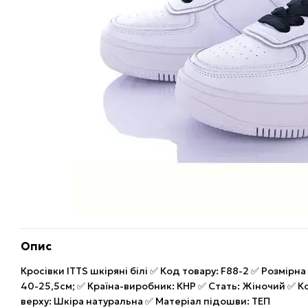
Опис
Кросівки ITTS шкіряні білі ✅ Код товару: F88-2 ✅ Розмірна 
40-25,5см; ✅ Країна-виробник: КНР ✅ Стать: Жіночий ✅ Ко
верху: Шкіра натуральна ✅ Матеріал підошви: ТЕП