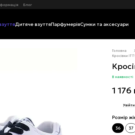
нформація
Блог
взуття
Дитяче взуття
Парфумерія
Сумки та аксесуари
Головна
Кросівки ITTS
Кросі
В наявності
1 176
%
Увійти
Розмір жі
36
37