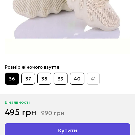
Розмір жіночого взуття
36
37
38
39
40
41
В наявності
495 грн
990 грн
Купити