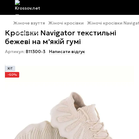
Жіноче взуття
Жіночі кросівки
Жіночі кросівки Naviga
Кросівки Navigator текстильні
бежеві на м'якій гумі
Артикул:
B11300-3
Написати відгук
ХІТ
−50%