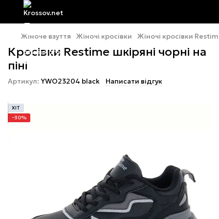
Жіноче взуття
Жіночі кросівки
Жіночі кросівки Resti
Кросівки Restime шкіряні чорні на
піні
Артикул:
YWO23204 black
Написати відгук
ХІТ
−30%