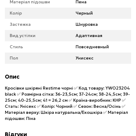
Матеріал підошви
Пена
Колір
Черный
Застежка
Шнуровка
Вид устілки
Адаптивная
Стиль
Повседневный
Пол
Унисекс
Опис
Кросівки шкіряні Restime чорні ✅ Код товару: YWO23204
black ✅ Розмірна сітка: 36-23,5см; 37-24см; 38-24,5см; 39-
25см; 40-25,5см; 41 = 26,2 см ✅ Країна-виробник: КНР ✅
Стать: Унісекс ✅ Колір: Чорний ✅ Сезон: Весна/Осінь ✅
Матеріал верху: Шкіра натуральна/Екошкіра ✅ Матеріал
підошви: Піна
Відгуки