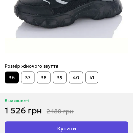
Розмір жіночого взуття
36
37
38
39
40
41
В наявності
1 526 грн
2 180 грн
Купити