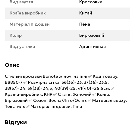
Вид взуття
Кроссовки
Країна виробник
Китай
Матеріал підошви
Пена
Колір
Бирюзовый
Вид устілки
Адаптивная
Опис
Стильні кросівки Bonote жіночі на піні ✅ Код товару:
B8850-7 ✅ Розмірна сітка: 36(35)-23; 37(36)-23,5;
38(37)-24; 39(38)-24,5; 40(39)-25; 41(40)=25,5см. ✅
Країна-виробник: КНР ✅ Стать: Жіночий ✅ Колір:
Бірюзовий ✅ Сезон: Весна/Літо/Осінь ✅ Матеріал верху:
Текстиль ✅ Матеріал підошви: Піна
Відгуки