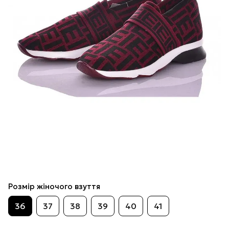
Розмір жіночого взуття
36
37
38
39
40
41