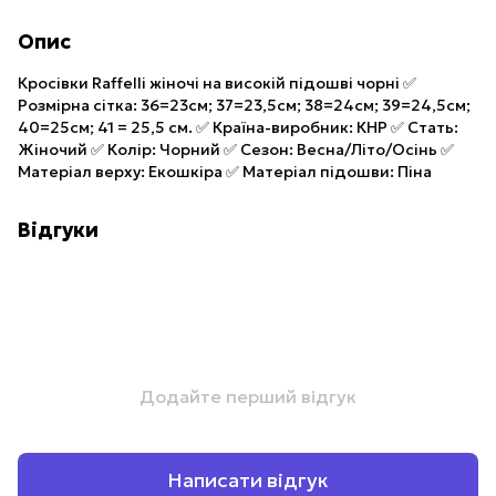
Опис
Кросівки Raffelli жіночі на високій підошві чорні ✅
Розмірна сітка: 36=23см; 37=23,5см; 38=24см; 39=24,5см;
40=25см; 41 = 25,5 см. ✅ Країна-виробник: КНР ✅ Стать:
Жіночий ✅ Колір: Чорний ✅ Сезон: Весна/Літо/Осінь ✅
Матеріал верху: Екошкіра ✅ Матеріал підошви: Піна
Відгуки
Додайте перший відгук
Написати відгук