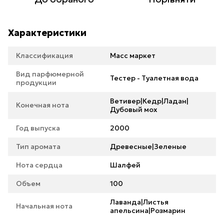
Характеристики
Классификация
Масс маркет
Вид парфюмерной
Тестер - Туалетная вода
продукции
Ветивер|Кедр|Ладан|
Конечная нота
Дубовый мох
Год выпуска
2000
Тип аромата
Древесные|Зеленые
Нота сердца
Шалфей
Объем
100
Лаванда|Листья
Начальная нота
апельсина|Розмарин