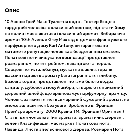
Опис
10 Авеню Грей Макс Туалетна вода - Тестер Якщо в
гардеробі чоловіка є класичний костюм, під стати йому
на полиці має з'явитися і класичний аромат. Вибираючи
аромат 10th Avenue Grey Max від відомого французького
парфумерного дому Karl Antony, ви гарантовано
матимете репутацію чоловіка з бездоганним смаком.
Початкові ноти вишуканої композиції представлені
розмарином, петитгрейном, лавандою та неролі.
Серцеві ноти: гальбанум, мускатна шавлія, герань і
жасмин надають аромату багатогранність і глибину.
Базові акорди, представлені нотами білого кедра,
сандалу, дубового моху й амбри, створюють приємний
деревний шлейф, що врівноважує парфумерну піраміду.
Чоловік, за яким тягнеться чарівний фужерний аромат, не
зможе залишитися без уваги! Зроблено в: Франція
Прем'єра аромату: 2000 Країна ТМ: Франція (Оригінал!)
Стать: для чоловіків Тип аромата: ароматичні, деревні,
зелені Класифікація: мас маркет Початкова нота:
Лаванда, Листя апельсинового дерева, Розмарин Нота