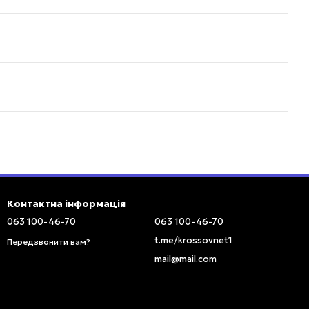
Контактна інформація
063 100-46-70
063 100-46-70
t.me/krossovnet1
Передзвонити вам?
mail@mail.com