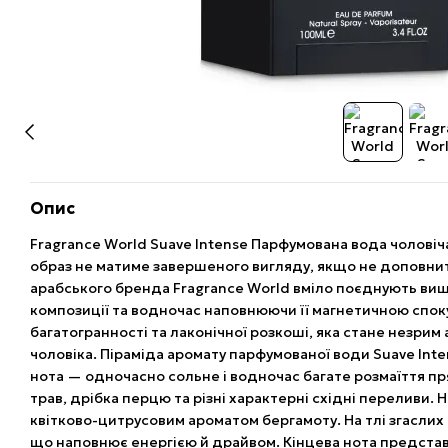
Опис
Fragrance World Suave Intense Парфумована вода чоловіч
образ не матиме завершеного вигляду, якщо не доповни
арабського бренда Fragrance World вміло поєднують виш
композиції та водночас наповнюючи її магнетичною споку
багатогранності та лаконічної розкоші, яка стане незрим
чоловіка. Піраміда аромату парфумованої води Suave Inte
нота — одночасно сольне і водночас багате розмаїття п
трав, дрібка перцю та різні характерні східні переливи. 
квітково-цитрусовим ароматом бергамоту. На тлі згаслих 
що наповнює енергією й драйвом. Кінцева нота предста