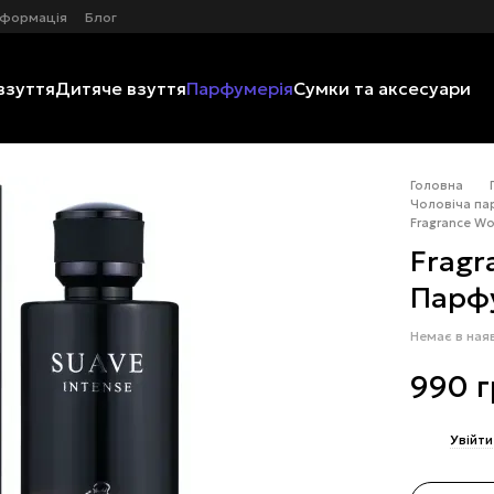
нформація
Блог
взуття
Дитяче взуття
Парфумерія
Сумки та аксесуари
Головна
Чоловіча па
Fragrance Wo
Fragr
Парфу
Немає в ная
990 
%
Увійти