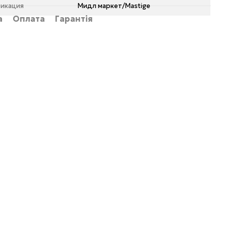
икация
Мидл маркет/Mastige
а
Оплата
Гарантія