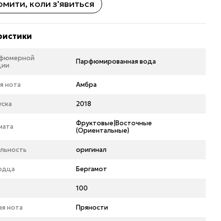
мити, коли з'явиться
ристики
рфюмерной
Парфюмированная вода
ции
я нота
Амбра
уска
2018
Фруктовые|Восточные
мата
(Ориентальные)
льность
оригинал
рдца
Бергамот
100
ая нота
Пряности