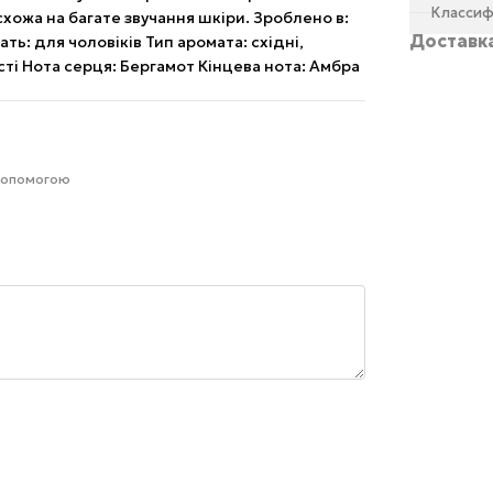
Классиф
хожа на багате звучання шкіри. Зроблено в:
Доставк
ть: для чоловіків Тип аромата: східні,
сті Нота серця: Бергамот Кінцева нота: Амбра
 допомогою