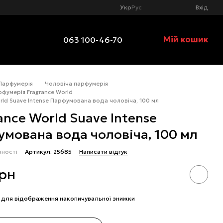
Укр
Рус
Вхід
Мій кошик
063 100-46-70
Парфумерія
Чоловіча парфумерія
рфумерія Fragrance World
rld Suave Intense Парфумована вода чоловіча, 100 мл
ance World Suave Intense
мована вода чоловіча, 100 мл
вності
Артикул: 25685
Написати відгук
грн
для відображення накопичувальної знижки