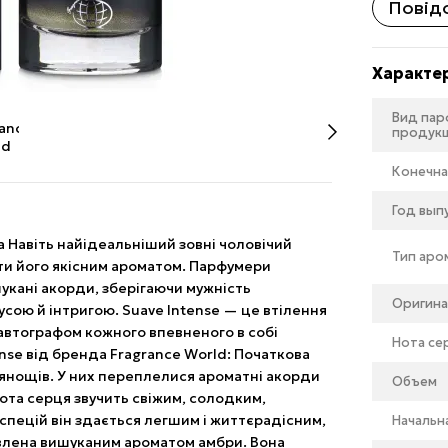
Повідо
Характе
Вид па
продук
Конечна
Год вып
а Навіть найідеальніший зовні чоловічий
Тип аро
ти його якісним ароматом. Парфумери
укані акорди, зберігаючи мужність
Оригина
сою й інтригою. Suave Intense — це втілення
 автографом кожного впевненого в собі
Нота се
nse від бренда Fragrance World: Початкова
рянощів. У них переплелися ароматні акорди
Объем
Нота серця звучить свіжим, солодким,
спецій він здається легшим і життєрадісним,
Начальн
влена вишуканим ароматом амбри. Вона