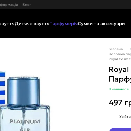
нформація
Блог
взуття
Дитяче взуття
Парфумерія
Сумки та аксесуари
Головна
Чоловіча па
Royal Cosmet
Royal
Парфу
В наявності
497 г
%
Увійти