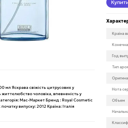
Купит
Характе
Країна 
Конечна
Год вып
Тип аро
Оригина
00 мл Яскрава свіжість цитрусових у
Нота се
 життєлюбство чоловіка, впевненість у
. Категорія: Мас-Маркет Бренд : Royal Cosmetic
Объем
 початку випуску: 2012 Країна: Італія
Начальн
Классиф