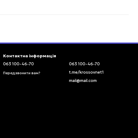
Контактна інформація
063 100-46-70
063 100-46-70
t.me/krossovnet1
Передзвонити вам?
mail@mail.com