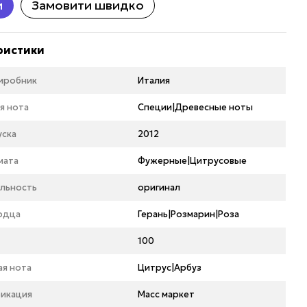
и
Замовити швидко
ристики
виробник
Италия
я нота
Специи|Древесные ноты
уска
2012
мата
Фужерные|Цитрусовые
льность
оригинал
рдца
Герань|Розмарин|Роза
100
ая нота
Цитрус|Арбуз
икация
Масс маркет