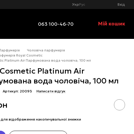
Укр
Рус
Вхід
Мій кошик
063 100-46-70
Парфумерія
Чоловіча парфумерія
рфумерія Royal Cosmetic
ic Platinum Air Парфумована вода чоловіча, 100 мл
 Cosmetic Platinum Air
мована вода чоловіча, 100 мл
Артикул: 20093
Написати відгук
рн
для відображення накопичувальної знижки