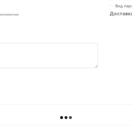
Вид па
Доставк
 допомогою