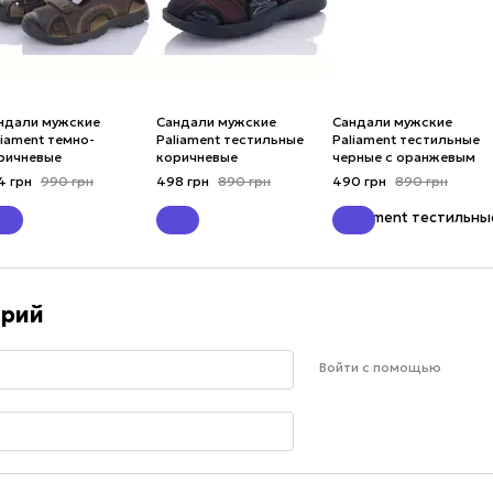
ндали мужские
Сандали мужские
Сандали мужские
liament темно-
Paliament тестильные
Paliament тестильные
ричневые
коричневые
черные с оранжевым
4 грн
990 грн
498 грн
890 грн
490 грн
890 грн
арий
Войти с помощью