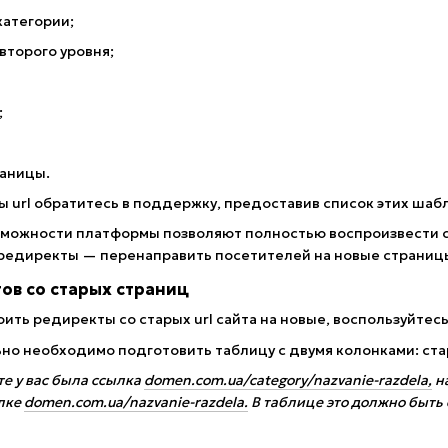
категории;
второго уровня;
;
раницы.
ы url обратитесь в поддержку, предоставив список этих шаб
зможности платформы позволяют полностью воспроизвести ст
редиректы — перенаправить посетителей на новые страницы
ов со старых страниц
ить редиректы со старых url сайта на новые, воспользуйте
но необходимо подготовить таблицу с двумя колонками: стар
те у вас была ссылка
domen.com.ua/category/nazvanie-razdela,
на
ылке
domen.com.ua/nazvanie-razdela.
В таблице это должно быть