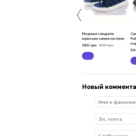
Модные сандали
Са
мужские синие на пене
Pa
ко
380 грн
690 грн
59
Новый коммент