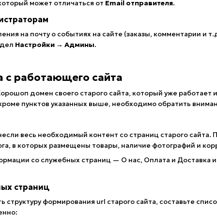
 который может отличаться от
Email отправителя
.
истраторам
ния на почту о событиях на сайте (заказы, комментарии и т.
здел
Настройки → Админы
.
 с работающего сайта
Хорошоп домен своего старого сайта, который уже работает 
роме пунктов указанных выше, необходимо обратить вниман
несли весь необходимый контент со страниц старого сайта.
ога, в которых размещены товары, наличие фотографий и кор
рмации со служебных страниц — О нас, Оплата и Доставка и
ных страниц
ть структуру формирования url старого сайта, составьте сп
енно: