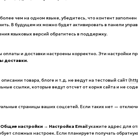
 более чем на одном языке, убедитесь, что контент заполнен
чить. В будущем их можно будет активировать в панели упра
ния языковых версий обратитесь в поддержку.
ы оплаты и доставки настроены корректно. Эти настройки п
ы доставки
.
описании товара, блоге и т.д. не ведут на тестовый сайт (
htt
ьные ссылки, которые ведут отсчет от корня сайта и не соде
уальные страницы ваших соцсетей. Если таких нет — отключ
 Общие настройки → Настройка Email
укажите адрес для от
ебует сложных настроек. Если планируете получать обратную 