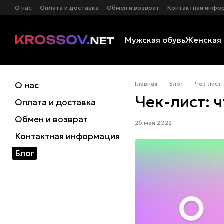
Перейти к основному контенту
О нас
Оплата и доставка
Обмен и возврат
Контактная инфо
Мужская обувь
Женская 
О нас
Главная
Блог
Чек-лист
Чек-лист: 
Оплата и доставка
Обмен и возврат
26 мая 2022
Контактная информация
Блог