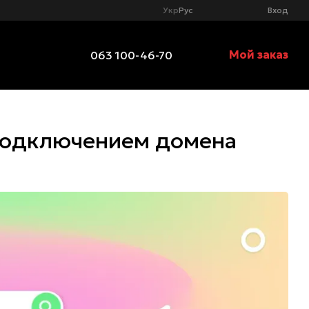
Укр
Рус
Вход
Мой заказ
063 100-46-70
 подключением домена