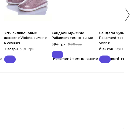
Угги силиконовые
Сандали мужские
Сандали мужские
женские Violeta зимние
Paliament темно-синие
Paliament тестиль
розовые
синие
594 грн
990 грн
792 грн
990 грн
693 грн
990 грн