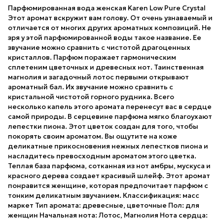
Парфюмированная вода женская Karen Low Pure Crystal
Этот аромат вскружит вам голову. От очень узнаваемый и
отличается от многих других ароматных композиций. Не
зря у этой парфюмированной воды такое название. Ее
звучание можно сравнить с чистотой драгоценных
кристаллов. Парфюм поражает гармоническим
сплетеним цветочных и древесных нот. Таинственная
магнолия и загадочный лотос первыми открывают
ароматный бал. Их звучание можно сравнить с
кристальной чистотой горного рудника. Всего
несколько капель этого аромата перенесут вас в сердце
самой природы. В серцевине парфюма мягко благоухают
лепестки пиона. Этот цветок создан для того, чтобы
покорять своим ароматом. Вы ощутите на коже
деликатные прикосновения нежных лепестков пиона и
насладитесь превосходным ароматом этого цветка.
Теплая база парфюма, сотканная из нот амбры, мускуса и
красного дерева создает красивый шлейф. Этот аромат
понравится женщине, которая предпочитает парфюм с
тонким деликатным звучанием. Классификация: масс
маркет Тип аромата: древесные, цветочные Пол: для
женщин Начальная нота: Лотос, Магнолия Нота сердца: