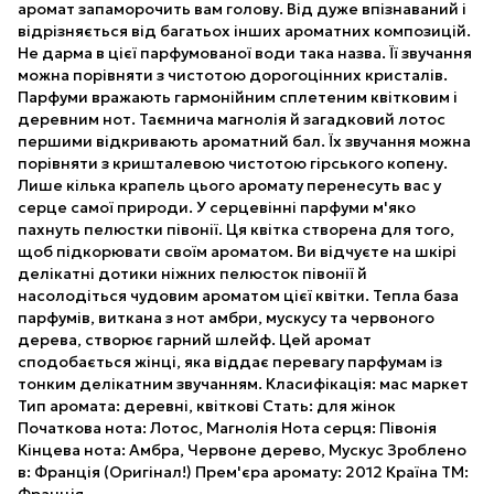
аромат запаморочить вам голову. Від дуже впізнаваний і
відрізняється від багатьох інших ароматних композицій.
Не дарма в цієї парфумованої води така назва. Її звучання
можна порівняти з чистотою дорогоцінних кристалів.
Парфуми вражають гармонійним сплетеним квітковим і
деревним нот. Таємнича магнолія й загадковий лотос
першими відкривають ароматний бал. Їх звучання можна
порівняти з кришталевою чистотою гірського копену.
Лише кілька крапель цього аромату перенесуть вас у
серце самої природи. У серцевінні парфуми м'яко
пахнуть пелюстки півонії. Ця квітка створена для того,
щоб підкорювати своїм ароматом. Ви відчуєте на шкірі
делікатні дотики ніжних пелюсток півонії й
насолодіться чудовим ароматом цієї квітки. Тепла база
парфумів, виткана з нот амбри, мускусу та червоного
дерева, створює гарний шлейф. Цей аромат
сподобається жінці, яка віддає перевагу парфумам із
тонким делікатним звучанням. Класифікація: мас маркет
Тип аромата: деревні, квіткові Стать: для жінок
Початкова нота: Лотос, Магнолія Нота серця: Півонія
Кінцева нота: Амбра, Червоне дерево, Мускус Зроблено
в: Франція (Оригінал!) Прем'єра аромату: 2012 Країна ТМ: