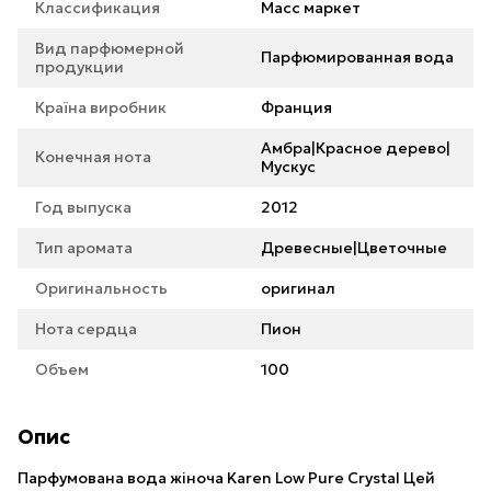
Классификация
Масс маркет
Вид парфюмерной
Парфюмированная вода
продукции
Країна виробник
Франция
Амбра|Красное дерево|
Конечная нота
Мускус
Год выпуска
2012
Тип аромата
Древесные|Цветочные
Оригинальность
оригинал
Нота сердца
Пион
Объем
100
Опис
Парфумована вода жіноча Karen Low Pure Crystal Цей