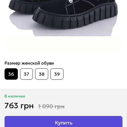
Размер женской обуви
36
37
38
39
В наличии
763 грн
1 090 грн
Купить