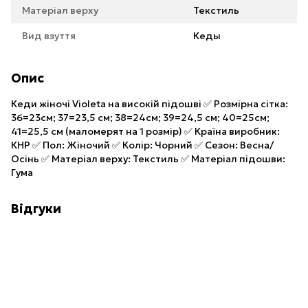
Матеріал верху
Текстиль
Вид взуття
Кеды
Опис
Кеди жіночі Violeta на високій підошві ✅ Розмірна сітка:
36=23см; 37=23,5 см; 38=24см; 39=24,5 см; 40=25см;
41=25,5 см (маломерят на 1 розмір) ✅ Країна виробник:
КНР ✅ Пол: Жіночий ✅ Колір: Чорний ✅ Сезон: Весна/
Осінь ✅ Матеріал верху: Текстиль ✅ Матеріал підошви:
Гума
Відгуки