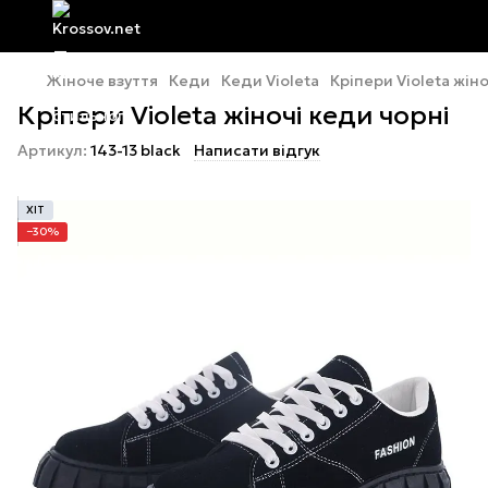
Жіноче взуття
Кеди
Кеди Violeta
Кріпери Violeta жін
Кріпери Violeta жіночі кеди чорні
Артикул:
143-13 black
Написати відгук
ХІТ
−30%