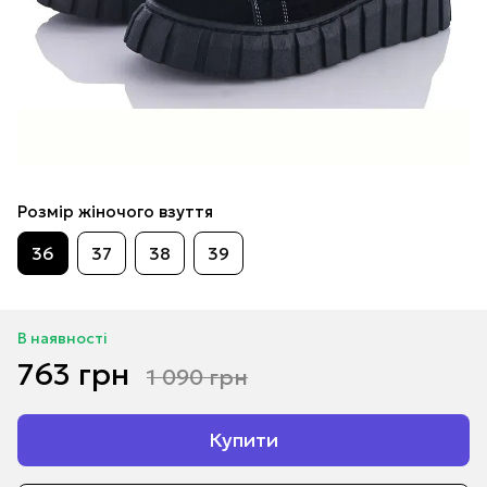
Розмір жіночого взуття
36
37
38
39
В наявності
763 грн
1 090 грн
Купити