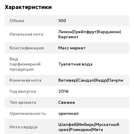
Характеристики
Объем
100
Лимон|Грейпфрут|Кардамон|
Начальная нота
Бергамот
Классификация
Масс маркет
Вид
парфюмерной
Туалетная вода
продукции
Конечная нота
Ветивер|Сандал|Кедр|Пачули
Год выпуска
2016
Тип аромата
Свежие
Оригинальность
оригинал
Шалфей|Имбирь|Мускатный
Нота сердца
орех|Розмарин|Мята