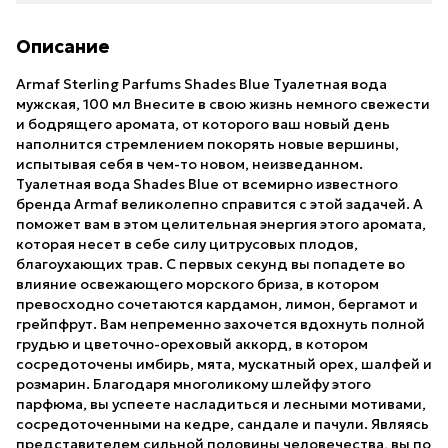
Описание
Armaf Sterling Parfums Shades Blue Туалетная вода
мужская, 100 мл Внесите в свою жизнь немного свежести
и бодрящего аромата, от которого ваш новый день
наполнится стремлением покорять новые вершины,
испытывая себя в чем-то новом, неизведанном.
Туалетная вода Shades Blue от всемирно известного
бренда Armaf великолепно справится с этой задачей. А
поможет вам в этом целительная энергия этого аромата,
которая несет в себе силу цитрусовых плодов,
благоухающих трав. С первых секунд вы попадете во
влияние освежающего морского бриза, в котором
превосходно сочетаются кардамон, лимон, бергамот и
грейпфрут. Вам непременно захочется вдохнуть полной
грудью и цветочно-ореховый аккорд, в котором
сосредоточены имбирь, мята, мускатный орех, шалфей и
розмарин. Благодаря многоликому шлейфу этого
парфюма, вы успеете насладиться и лесными мотивами,
сосредоточенными на кедре, сандале и пачули. Являясь
представителем сильной половины человечества, вы по