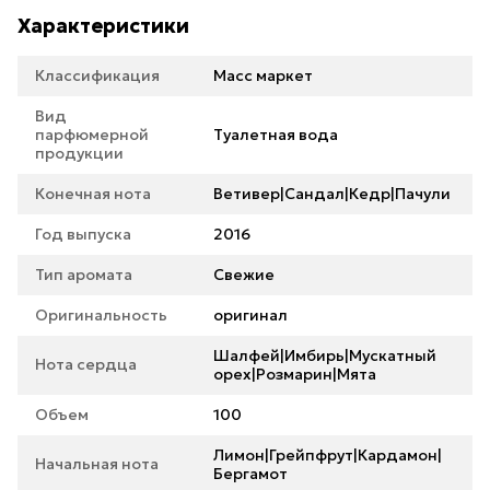
Характеристики
Классификация
Масс маркет
Вид
парфюмерной
Туалетная вода
продукции
Конечная нота
Ветивер|Сандал|Кедр|Пачули
Год выпуска
2016
Тип аромата
Свежие
Оригинальность
оригинал
Шалфей|Имбирь|Мускатный
Нота сердца
орех|Розмарин|Мята
Объем
100
Лимон|Грейпфрут|Кардамон|
Начальная нота
Бергамот