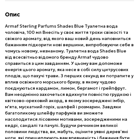
Опис
Armaf Sterling Parfums Shades Blue Туалетна вода
чоловіча, 100 мл Внесіть у своє життя трохи свіжості та
свіжого аромату, від якого ваш новий день наповниться
бажанням підкорити нові вершини, випробовуючи себе в
чомусь новому, незнаному. Туалетна вода Shades Blue
від всесвітньо відомого бренду Armaf чудово
справиться з цим завданням. У цьому вам допоможе
енергія цього аромату, яка несе в собі силу цитрусових
плодів, що пахучі трави. З перших секунд ви потрапите у
вплив освіжного морського бризу, в якому чудово
поєднуються кардамон, лимон, бергамот і грейпфрут.
Вам неодмінно захочеться вдихнути повністю грудкою і
квітково-ореховий акорд, в якому зосереджені імбір,
м'ята, мускатний горіх, шалфей і розмарин. Завдяки
багатоликому шлейфу парфумів ви зможете
насолодитися лісовими мотивами, зосередженими на
кедрі, сандалі та пачулі. Будучи речником великої
половини людства, ви, мабуть, оціните уявні дерев’яні
ноти, які прищеплюють вам впевненість і бажання бути