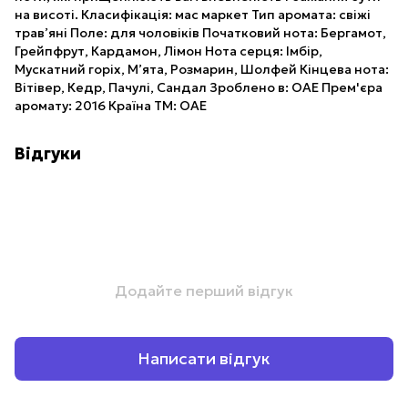
на висоті. Класифікація: мас маркет Тип аромата: свіжі
трав’яні Поле: для чоловіків Початковий нота: Бергамот,
Грейпфрут, Кардамон, Лімон Нота серця: Імбір,
Мускатний горіх, М’ята, Розмарин, Шолфей Кінцева нота:
Вітівер, Кедр, Пачулі, Сандал Зроблено в: ОАЕ Прем'єра
аромату: 2016 Країна ТМ: ОАЕ
Відгуки
Додайте перший відгук
Написати відгук