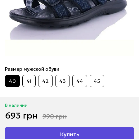
Размер мужской обуви
40
41
42
43
44
45
В наличии
693 грн
990 грн
Купить