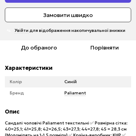
Замовити швидко
Увійти
для відображення накопичувальної знижки
%
До обраного
Порівняти
Характеристики
Колір
Синій
Бренд
Paliament
Опис
Сандалі чоловічі Paliament текстильні ✅ Розмірна сітка:
40=25,1; 41=25,8; 42=26,5; 43=27,3; 44=27,8; 45 = 28,3 см
(Моломірять на 1-1,5 розміру) ✅ Країна-виробник: КНР ✅