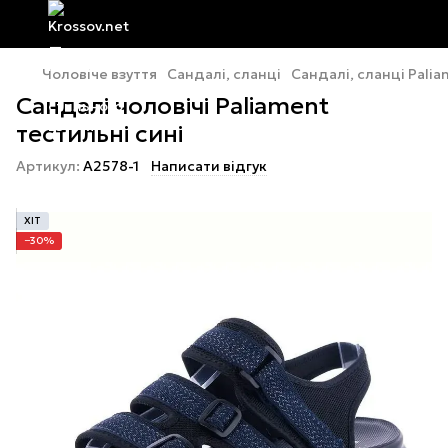
Чоловіче взуття
Сандалі, сланці
Сандалі, сланці Pali
Сандалі чоловічі Paliament
тестильні сині
Артикул:
A2578-1
Написати відгук
ХІТ
−30%