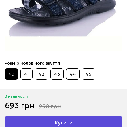
Розмір чоловічого взуття
40
41
42
43
44
45
В наявності
693 грн
990 грн
Купити