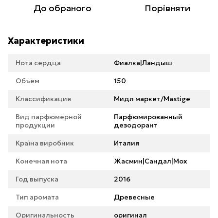
До обраного
Порівняти
Характеристики
Нота сердца
Фиалка|Ландыш
Объем
150
Классификация
Мидл маркет/Mastige
Вид парфюмерной
Парфюмированный
продукции
дезодорант
Країна виробник
Италия
Конечная нота
Жасмин|Сандал|Мох
Год выпуска
2016
Тип аромата
Древесные
Оригинальность
оригинал