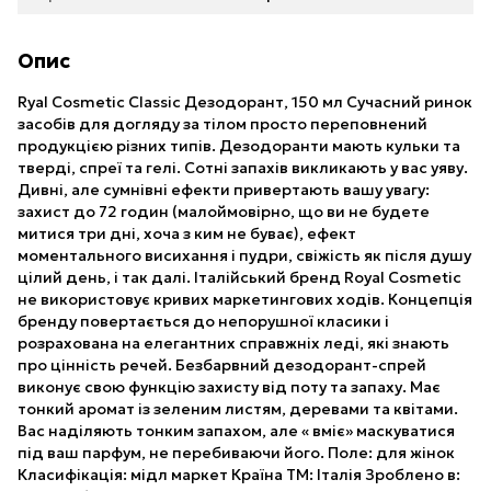
Опис
Ryal Cosmetic Classic Дезодорант, 150 мл Сучасний ринок
засобів для догляду за тілом просто переповнений
продукцією різних типів. Дезодоранти мають кульки та
тверді, спреї та гелі. Сотні запахів викликають у вас уяву.
Дивні, але сумнівні ефекти привертають вашу увагу:
захист до 72 годин (малоймовірно, що ви не будете
митися три дні, хоча з ким не буває), ефект
моментального висихання і пудри, свіжість як після душу
цілий день, і так далі. Італійський бренд Royal Cosmetic
не використовує кривих маркетингових ходів. Концепція
бренду повертається до непорушної класики і
розрахована на елегантних справжніх леді, які знають
про цінність речей. Безбарвний дезодорант-спрей
виконує свою функцію захисту від поту та запаху. Має
тонкий аромат із зеленим листям, деревами та квітами.
Вас наділяють тонким запахом, але « вміє» маскуватися
під ваш парфум, не перебиваючи його. Поле: для жінок
Класифікація: мідл маркет Країна ТМ: Італія Зроблено в: