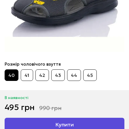
Розмір чоловічого взуття
40
41
42
43
44
45
В наявності
495 грн
990 грн
Купити