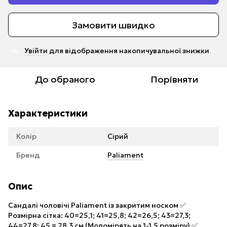
Замовити швидко
Увійти
для відображення накопичувальної знижки
%
До обраного
Порівняти
Характеристики
Колір
Сірий
Бренд
Paliament
Опис
Сандалі чоловічі Paliament із закритим носком ✅
Розмірна сітка: 40=25,1; 41=25,8; 42=26,5; 43=27,3;
44=27,8; 45 = 28,3 см (Моломірять на 1-1,5 розміру) ✅