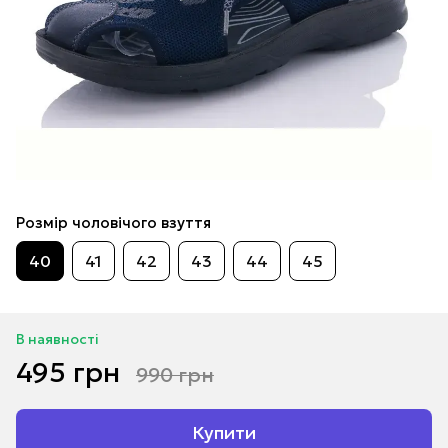
Розмір чоловічого взуття
40
41
42
43
44
45
В наявності
495 грн
990 грн
Купити