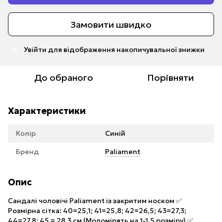
Замовити швидко
Увійти
для відображення накопичувальної знижки
%
До обраного
Порівняти
Характеристики
Колір
Синій
Бренд
Paliament
Опис
Сандалі чоловічі Paliament із закритим носком ✅
Розмірна сітка: 40=25,1; 41=25,8; 42=26,5; 43=27,3;
44=27,8; 45 = 28,3 см (Моломірять на 1-1,5 розміру) ✅