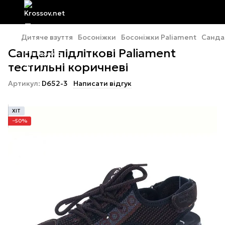
Дитяче взуття
Босоніжки
Босоніжки Paliament
Сандал
Сандалі підліткові Paliament
тестильні коричневі
Артикул:
D652-3
Написати відгук
ХІТ
−50%