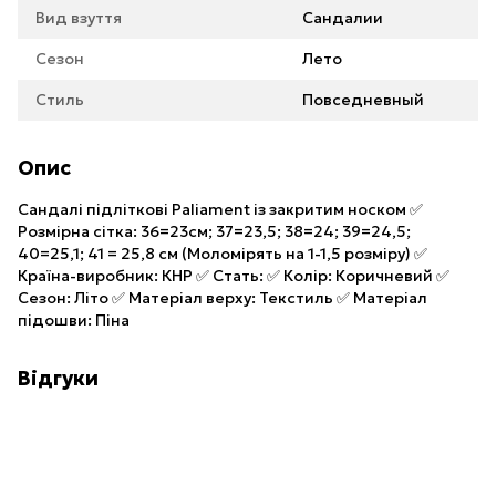
Вид взуття
Сандалии
Сезон
Лето
Стиль
Повседневный
Опис
Сандалі підліткові Paliament із закритим носком ✅
Розмірна сітка: 36=23см; 37=23,5; 38=24; 39=24,5;
40=25,1; 41 = 25,8 см (Моломірять на 1-1,5 розміру) ✅
Країна-виробник: КНР ✅ Стать: ✅ Колір: Коричневий ✅
Сезон: Літо ✅ Матеріал верху: Текстиль ✅ Матеріал
підошви: Піна
Відгуки