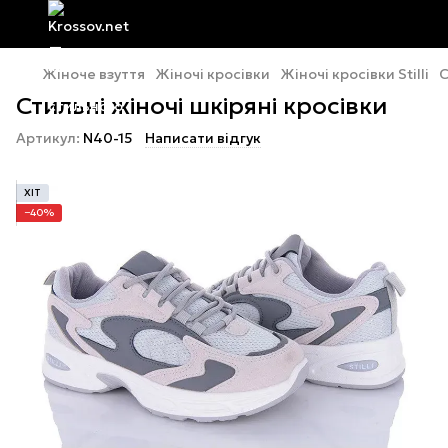
Жіноче взуття
Жіночі кросівки
Жіночі кросівки Stilli
С
Стильні жіночі шкіряні кросівки
Артикул:
N40-15
Написати відгук
ХІТ
−40%