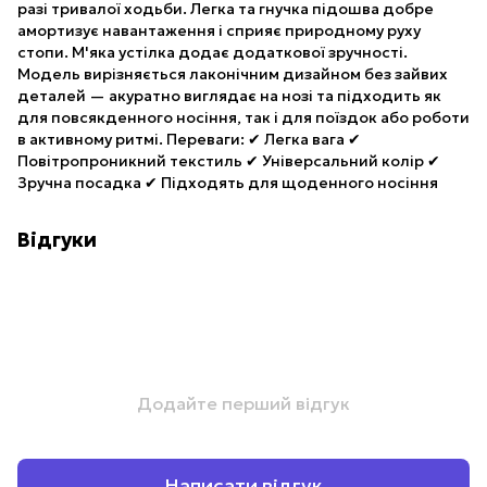
разі тривалої ходьби. Легка та гнучка підошва добре
амортизує навантаження і сприяє природному руху
стопи. М'яка устілка додає додаткової зручності.
Модель вирізняється лаконічним дизайном без зайвих
деталей — акуратно виглядає на нозі та підходить як
для повсякденного носіння, так і для поїздок або роботи
в активному ритмі. Переваги: ✔ Легка вага ✔
Повітропроникний текстиль ✔ Універсальний колір ✔
Зручна посадка ✔ Підходять для щоденного носіння
Відгуки
Додайте перший відгук
Написати відгук