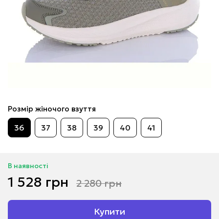
Розмір жіночого взуття
36
37
38
39
40
41
В наявності
1 528 грн
2 280 грн
Купити