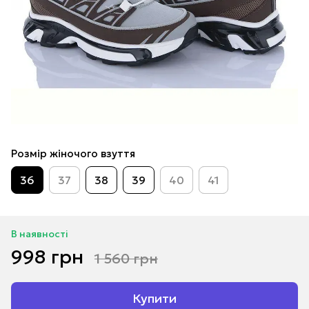
Розмір жіночого взуття
36
37
38
39
40
41
В наявності
998 грн
1 560 грн
Купити