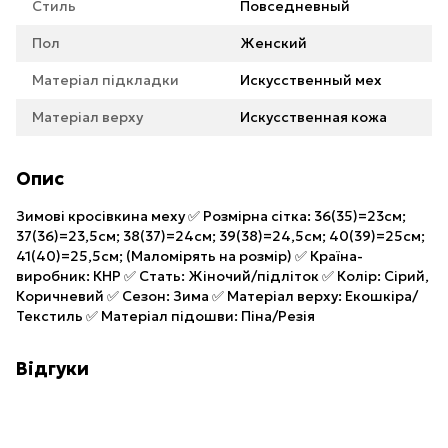
Стиль
Повседневный
Пол
Женский
Матеріал підкладки
Искусственный мех
Матеріал верху
Искусственная кожа
Опис
Зимові кросівкина меху ✅ Розмірна сітка: 36(35)=23см;
37(36)=23,5см; 38(37)=24см; 39(38)=24,5см; 40(39)=25см;
41(40)=25,5см; (Маломірять на розмір) ✅ Країна-
виробник: КНР ✅ Стать: Жіночий/підліток ✅ Колір: Сірий,
Коричневий ✅ Сезон: Зима ✅ Матеріал верху: Екошкіра/
Текстиль ✅ Матеріал підошви: Піна/Резія
Відгуки