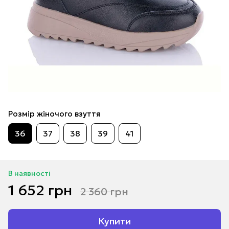
Розмір жіночого взуття
36
37
38
39
41
В наявності
1 652 грн
2 360 грн
Купити