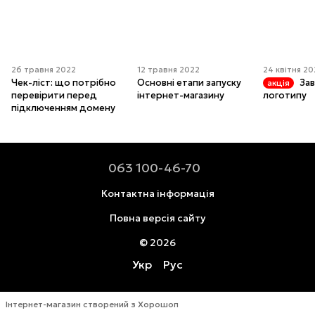
26 травня 2022
12 травня 2022
24 квітня 2
Чек-ліст: що потрібно
Основні етапи запуску
За
акція
перевірити перед
інтернет-магазину
логотипу
підключенням домену
063 100-46-70
Контактна інформація
Повна версія сайту
© 2026
Укр
Рус
Інтернет-магазин створений з Хорошоп