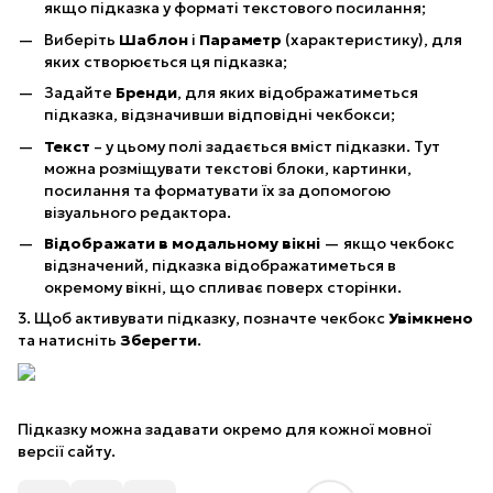
якщо підказка у форматі текстового посилання;
Виберіть
Шаблон
і
Параметр
(характеристику), для
яких створюється ця підказка;
Задайте
Бренди
, для яких відображатиметься
підказка, відзначивши відповідні чекбокси;
Текст
– у цьому полі задається вміст підказки. Тут
можна розміщувати текстові блоки, картинки,
посилання та форматувати їх за допомогою
візуального редактора.
Відображати в модальному вікні
— якщо чекбокс
відзначений, підказка відображатиметься в
окремому вікні, що спливає поверх сторінки.
3. Щоб активувати підказку, позначте чекбокс
Увімкнено
та натисніть
Зберегти
.
Підказку можна задавати окремо для кожної мовної
версії сайту.