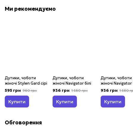
Ми рекомендуємо
Дутики, чоботи
Дутики, чоботи
Дутики, чоботи
жіночі Stylen Gard сірі
жіночі Navigator білі
жіночі Navigator
595 грн
936 грн
936 грн
960 грн
1 560 грн
1 560 г
Купити
Купити
Купити
Обговорення