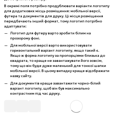
В окремі поля потрібно продублювати варіанти логотипу
для додаткових місць розміщення: мобільної версії,
футера та документів для друку. Ці місця розміщення
передбачають інший формат, тому логотип потрібно
адаптувати:
Логотип для футеру варто зробити білим на
прозорому фоні.
Для мобільної версії варто використовувати
горизонтальний варіант логотипу, якщо такий є.
Якщо ж форма логотипу за пропорціями близька до
квадрата, то краще не завантажувати його зовсім,
тому що він буде дуже маленький для тонкої шапки
мобільної версії. В цьому випадку краще відображати
назву сайту.
Для документів краще завантажити чорно-білий
варіант логотипу, щоб він був максимально
контрастним під час друку.